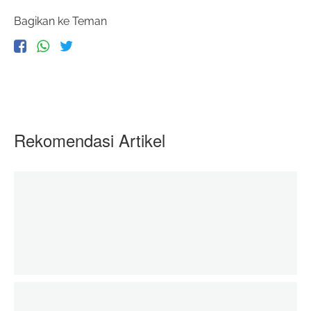
Bagikan ke Teman
Rekomendasi Artikel
Baju Lebaran Adik- Adik di Palestina
06 June 2020
zakatkita.org
Edukasi untuk Pemberdayaan Petani Binaan 