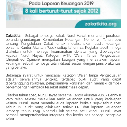
Zakatkita
- Sebagai lembaga zakat, Nurul Hayat mematuhi peraturan
perundang-undangan Kementerian Keuangan Nomor 23 Tahun 2011
tentang Pengelolaan Zakat untuk melaksanakan audit keuangan
bersama Kantor Akuntan Publik setiap tahunnya. Kegiatan audit ini juga
dilakukan untuk menjaga keamanahan donatur yang dipercayakan
kepada Nurul Hayat. Kategori WTP, Wajar Tanpa Pengecualian
(Unqualified Opinion) merupakan kategori yang menyatakan laporan
keuangan sebuah lembaga telah dibuat sesuai dengan prinsip akuntasi
yang berlaku.
Beberapa syarat untuk mencapai Kategori Wajar Tanpa Pengecualian
adalah penyajiannya lengkap, terdapat bukti audit yang dapat
dipertanggungjawabkan, pelaporannya konsisten, dan memiliki dampak
perkembangan lembaga tersebut untuk masa depan.
Oktober tahun 2020, Nurul Hayat bersama Kantor Akuntan Publik Benny &
Veto telah selesai melakukan audit keuangan untuk yang kedelapan
kalinya. Nurul Hayat memulai audit laporan berkala sejak tahun 2012.
Tahun ini, audit yang dilakukan terkait LPJ dan laporan keuangan
lembaga tahun 2019. Alhamdulillah selama satu windu, Nurul Hayat
berhasil mempertahankan integritas dan kredibilitas sebagai pengelola
zakat.