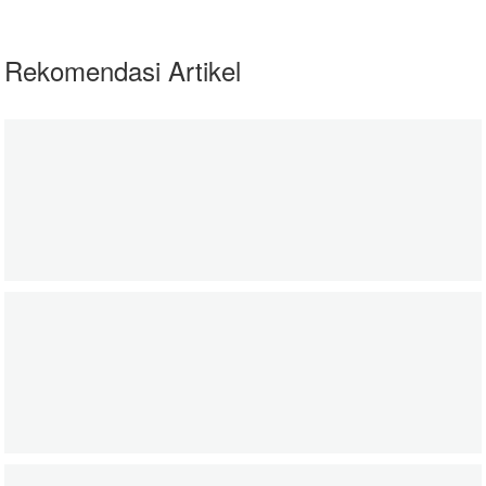
Rekomendasi Artikel
Baju Lebaran Adik- Adik di Palestina
06 June 2020
zakatkita.org
Edukasi untuk Pemberdayaan Petani Binaan N
06 June 2020
zakatkita.org