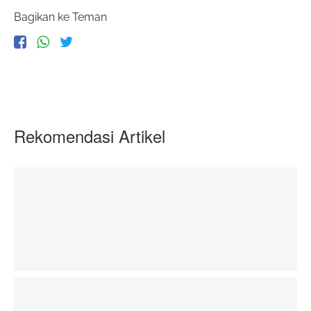
Bagikan ke Teman
Rekomendasi Artikel
Baju Lebaran Adik- Adik di Palestina
06 June 2020
zakatkita.org
Edukasi untuk Pemberdayaan Petani Binaan 