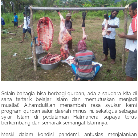
Selain bahagia bisa berbagi qurban, ada 2 saudara kita di
sana tertarik belajar Islam dan memutuskan menjadi
muallaf. Alhamdulillah menambah rasa syukur kami
program qurban salur daerah minus ini, sekaligus sebagai
syiar Islam di pedalaman Halmahera supaya terus
berkembang dan semarak semangat Islamnya.
Meski dalam kondisi pandemi, antusias menjalankan