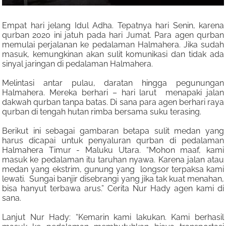
Empat hari jelang Idul Adha. Tepatnya hari Senin, karena
qurban 2020 ini jatuh pada hari Jumat. Para agen qurban
memulai perjalanan ke pedalaman Halmahera. Jika sudah
masuk, kemungkinan akan sulit komunikasi dan tidak ada
sinyal jaringan di pedalaman Halmahera.
Melintasi antar pulau, daratan hingga pegunungan
Halmahera. Mereka berhari – hari larut menapaki jalan
dakwah qurban tanpa batas. Di sana para agen berhari raya
qurban di tengah hutan rimba bersama suku terasing.
Berikut ini sebagai gambaran betapa sulit medan yang
harus dicapai untuk penyaluran qurban di pedalaman
Halmahera Timur - Maluku Utara. “Mohon maaf, kami
masuk ke pedalaman itu taruhan nyawa. Karena jalan atau
medan yang ekstrim, gunung yang longsor terpaksa kami
lewati. Sungai banjir disebrangi yang jika tak kuat menahan,
bisa hanyut terbawa arus.” Cerita Nur Hady agen kami di
sana.
Lanjut Nur Hady: “Kemarin kami lakukan. Kami berhasil