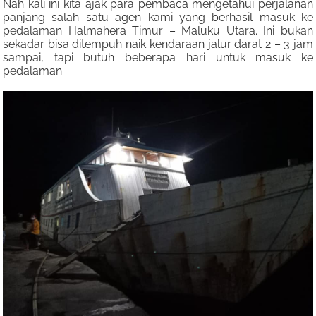
Nah kali ini kita ajak para pembaca mengetahui perjalanan
panjang salah satu agen kami yang berhasil masuk ke
pedalaman Halmahera Timur – Maluku Utara. Ini bukan
sekadar bisa ditempuh naik kendaraan jalur darat 2 – 3 jam
sampai, tapi butuh beberapa hari untuk masuk ke
pedalaman.