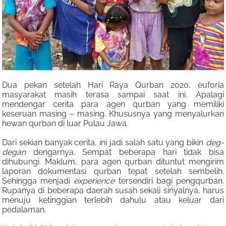
Dua pekan setelah Hari Raya Qurban 2020, euforia
masyarakat masih terasa sampai saat ini. Apalagi
mendengar cerita para agen qurban yang memiliki
keseruan masing – masing. Khususnya yang menyalurkan
hewan qurban di luar Pulau Jawa.
Dari sekian banyak cerita, ini jadi salah satu yang bikin
deg-
degan
dengarnya. Sempat beberapa hari tidak bisa
dihubungi. Maklum, para agen qurban dituntut mengirim
laporan dokumentasi qurban tepat setelah sembelih.
Sehingga menjadi
experience
tersendiri bagi pengqurban.
Rupanya di beberapa daerah susah sekali sinyalnya, harus
menuju ketinggian terlebih dahulu atau keluar dari
pedalaman.