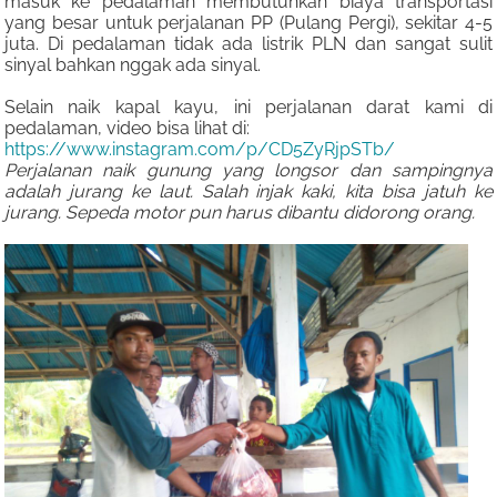
masuk ke pedalaman membutuhkan biaya transportasi
yang besar untuk perjalanan PP (Pulang Pergi), sekitar 4-5
juta. Di pedalaman tidak ada listrik PLN dan sangat sulit
sinyal bahkan nggak ada sinyal.
Selain naik kapal kayu, ini perjalanan darat kami di
pedalaman, video bisa lihat di:
https://www.instagram.com/p/CD5ZyRjpSTb/
Perjalanan naik gunung yang longsor dan sampingnya
adalah jurang ke laut. Salah injak kaki, kita bisa jatuh ke
jurang. Sepeda motor pun harus dibantu didorong orang.