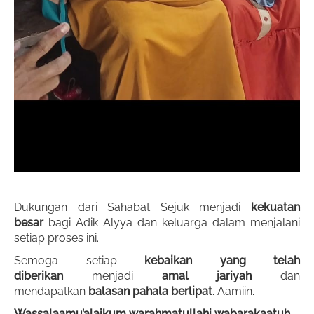
Dukungan dari Sahabat Sejuk menjadi
kekuatan
besar
bagi Adik Alyya dan keluarga dalam menjalani
setiap proses ini.
Semoga setiap
kebaikan yang telah
diberikan
menjadi
amal jariyah
dan
mendapatkan
balasan pahala berlipat
. Aamiin.
Wassalaamu’alaikum warahmatullahi wabarakaatuh