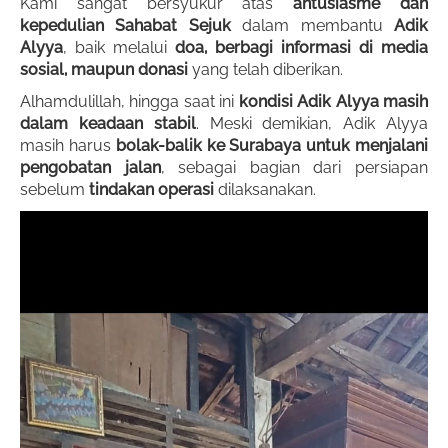
Kami sangat bersyukur atas
antusiasme dan
kepedulian Sahabat Sejuk
dalam membantu
Adik
Alyya
, baik melalui
doa, berbagi informasi di media
sosial, maupun donasi
yang telah diberikan.
Alhamdulillah, hingga saat ini
kondisi Adik Alyya masih
dalam keadaan stabil
. Meski demikian, Adik Alyya
masih harus
bolak-balik ke Surabaya untuk menjalani
pengobatan jalan
, sebagai bagian dari persiapan
sebelum
tindakan operasi
dilaksanakan.