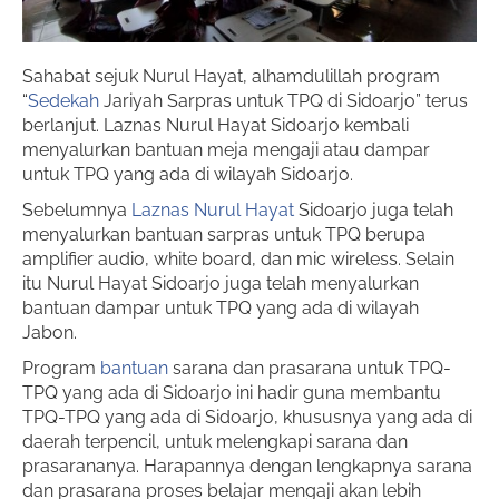
Sahabat sejuk Nurul Hayat, alhamdulillah program
“
Sedekah
Jariyah Sarpras untuk TPQ di Sidoarjo” terus
berlanjut. Laznas Nurul Hayat Sidoarjo kembali
menyalurkan bantuan meja mengaji atau dampar
untuk TPQ yang ada di wilayah Sidoarjo.
Sebelumnya
Laznas Nurul Hayat
Sidoarjo juga telah
menyalurkan bantuan sarpras untuk TPQ berupa
amplifier audio, white board, dan mic wireless. Selain
itu Nurul Hayat Sidoarjo juga telah menyalurkan
bantuan dampar untuk TPQ yang ada di wilayah
Jabon.
Program
bantuan
sarana dan prasarana untuk TPQ-
TPQ yang ada di Sidoarjo ini hadir guna membantu
TPQ-TPQ yang ada di Sidoarjo, khususnya yang ada di
daerah terpencil, untuk melengkapi sarana dan
prasarananya. Harapannya dengan lengkapnya sarana
dan prasarana proses belajar mengaji akan lebih