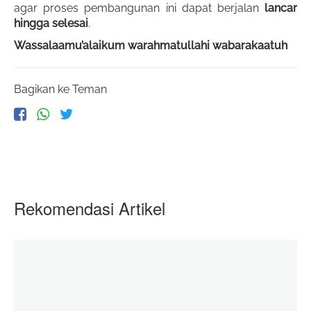
agar proses pembangunan ini dapat berjalan
lancar
hingga selesai
.
Wassalaamu’alaikum warahmatullahi wabarakaatuh
Bagikan ke Teman
Rekomendasi Artikel
Baju Lebaran Adik- Adik di Palestina
06 June 2020
zakatkita.org