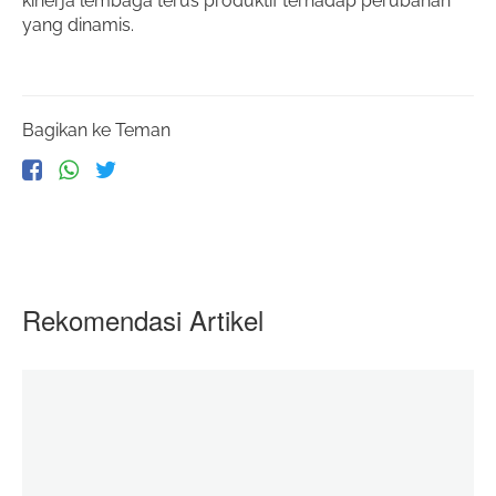
kinerja lembaga terus produktif terhadap perubahan 
yang dinamis.
Bagikan ke Teman
Rekomendasi Artikel
Baju Lebaran Adik- Adik di Palestina
06 June 2020
zakatkita.org