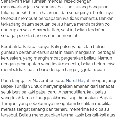
Sehari-hari Pak Tumijan mencari rezeki dengan
menawarkan jasa serabutan, baik jadi tukang bangunan,
tukang bersih-bersih halaman, dan sebagainya. Profesinya
tersebut membuat pendapatannya tidak menentu. Bahkan
terkadang dalam sebulan beliau hanya mendapatkan 70
ribu rupiah saja. Alhamdulillah, saat ini beliau terdaftar
sebagai peserta bansos dari pemerintah.
Kembali ke kaki palsunya. Kaki palsu yang telah beliau
gunakan bertahun-tahun saat ini telah mengalami berbagai
kerusakan, yang menghambat pergerakan beliau. Namun
dengan pendapatan yang tidak menentu, beliau belum bisa
membeli kaki palsu baru dengan harga 3,5 juta rupiah.
Pada tanggal 21 November 2024,
Nurul Hayat
mengunjungi
Bapak Tumijan untuk menyampaikan amanah dari sahabat
sejuk berupa kaki palsu baru. Alhamdulillah, kaki palsu
yang telah lama ditunggu akhirnya siap digunakan. Bapak
Tumijan, yang sebelumnya mengalami kesulitan mobilitas,
merasa sangat senang dan terharu menerima kaki palsu
tersebut. Beliau mengucapkan terima kasih berkali-kali atas