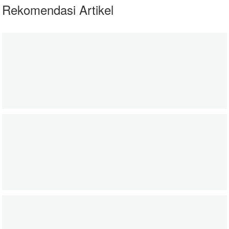
Rekomendasi Artikel
Baju Lebaran Adik- Adik di Palestina
06 June 2020
zakatkita.org
Edukasi untuk Pemberdayaan Petani Binaan N
06 June 2020
zakatkita.org
Gandeng Ponpes Al Amin, NH zakatkita Bangk
15 June 2020