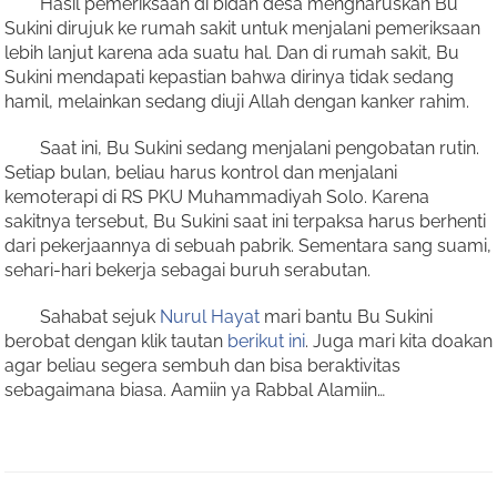
Hasil pemeriksaan di bidan desa mengharuskan Bu
Sukini dirujuk ke rumah sakit untuk menjalani pemeriksaan
lebih lanjut karena ada suatu hal. Dan di rumah sakit, Bu
Sukini mendapati kepastian bahwa dirinya tidak sedang
hamil, melainkan sedang diuji Allah dengan kanker rahim.
Saat ini, Bu Sukini sedang menjalani pengobatan rutin.
Setiap bulan, beliau harus kontrol dan menjalani
kemoterapi di RS PKU Muhammadiyah Solo. Karena
sakitnya tersebut, Bu Sukini saat ini terpaksa harus berhenti
dari pekerjaannya di sebuah pabrik. Sementara sang suami,
sehari-hari bekerja sebagai buruh serabutan.
Sahabat sejuk
Nurul Hayat
mari bantu Bu Sukini
berobat dengan klik tautan
berikut ini
. Juga mari kita doakan
agar beliau segera sembuh dan bisa beraktivitas
sebagaimana biasa. Aamiin ya Rabbal Alamiin…