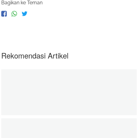
Bagikan ke Teman
Rekomendasi Artikel
Baju Lebaran Adik- Adik di Palestina
06 June 2020
zakatkita.org
Edukasi untuk Pemberdayaan Petani Binaan N