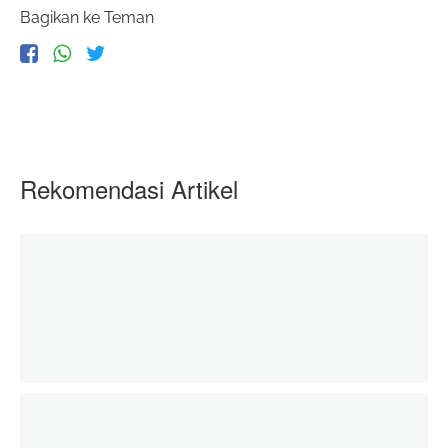
Bagikan ke Teman
Rekomendasi Artikel
Baju Lebaran Adik- Adik di Palestina
06 June 2020
zakatkita.org
Edukasi untuk Pemberdayaan Petani Binaan 