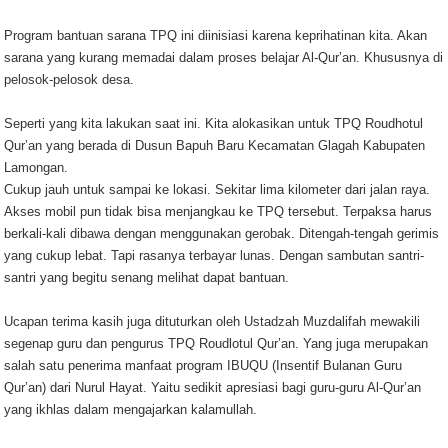
Program bantuan sarana TPQ ini diinisiasi karena keprihatinan kita. Akan
sarana yang kurang memadai dalam proses belajar Al-Qur’an. Khususnya di
pelosok-pelosok desa.
Seperti yang kita lakukan saat ini. Kita alokasikan untuk TPQ Roudhotul
Qur’an yang berada di Dusun Bapuh Baru Kecamatan Glagah Kabupaten
Lamongan.
Cukup jauh untuk sampai ke lokasi. Sekitar lima kilometer dari jalan raya.
Akses mobil pun tidak bisa menjangkau ke TPQ tersebut. Terpaksa harus
berkali-kali dibawa dengan menggunakan gerobak. Ditengah-tengah gerimis
yang cukup lebat. Tapi rasanya terbayar lunas. Dengan sambutan santri-
santri yang begitu senang melihat dapat bantuan.
Ucapan terima kasih juga dituturkan oleh Ustadzah Muzdalifah mewakili
segenap guru dan pengurus TPQ Roudlotul Qur’an. Yang juga merupakan
salah satu penerima manfaat program IBUQU (Insentif Bulanan Guru
Qur’an) dari Nurul Hayat. Yaitu sedikit apresiasi bagi guru-guru Al-Qur’an
yang ikhlas dalam mengajarkan kalamullah.