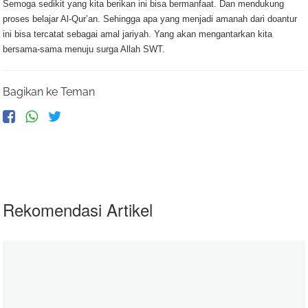
Semoga sedikit yang kita berikan ini bisa bermanfaat. Dan mendukung
proses belajar Al-Qur’an. Sehingga apa yang menjadi amanah dari doantur
ini bisa tercatat sebagai amal jariyah. Yang akan mengantarkan kita
bersama-sama menuju surga Allah SWT.
Bagikan ke Teman
Rekomendasi Artikel
Baju Lebaran Adik- Adik di Palestina
06 June 2020
zakatkita.org