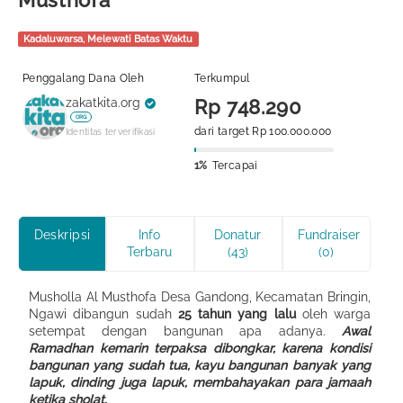
Musthofa
Kadaluwarsa, Melewati Batas Waktu
Penggalang Dana Oleh
Terkumpul
zakatkita.org
Rp 748.290
ORG
dari target Rp 100.000.000
Identitas terverifikasi
1%
Tercapai
Deskripsi
Info
Donatur
Fundraiser
Terbaru
(43)
(0)
Musholla Al Musthofa Desa Gandong, Kecamatan Bringin,
Ngawi dibangun sudah
25 tahun yang lalu
oleh warga
setempat dengan bangunan apa adanya.
Awal
Ramadhan kemarin terpaksa dibongkar, karena kondisi
bangunan yang sudah tua, kayu bangunan banyak yang
lapuk, dinding juga lapuk, membahayakan para jamaah
ketika sholat.