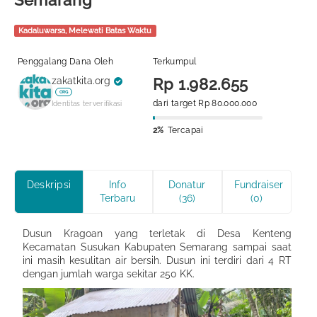
Semarang
Kadaluwarsa, Melewati Batas Waktu
Penggalang Dana Oleh
Terkumpul
zakatkita.org
Rp 1.982.655
ORG
dari target Rp 80.000.000
Identitas terverifikasi
2%
Tercapai
Deskripsi
Info
Donatur
Fundraiser
Terbaru
(36)
(0)
Dusun Kragoan yang terletak di Desa Kenteng
K
ecamatan
S
usukan Kabupaten Semarang sampai saat
ini masih kesulitan air bersih. Dusun ini terdiri dari 4 RT
dengan jumlah warga sekitar 250 KK.