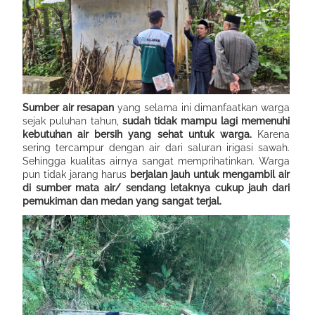
Sumber air resapan
y
an
g selama ini dimanfaatkan warga
sejak puluhan tahun
,
sudah
tidak mampu
lagi
memenuhi
kebutuhan air bersih y
an
g sehat u
n
t
u
k warga
.
K
arena
sering tercam
p
ur dengan air dari saluran irigasi sawah
.
S
ehingga kualitas airnya sangat memprihatinkan. Warga
pun t
i
d
a
k jarang harus
berjalan jauh u
n
t
u
k mengambil air
di sumber mata air/ sendang letaknya cukup jauh d
a
r
i
pemukiman
dan
m
edan y
an
g sangat terjal.