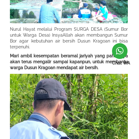
Nurul
H
ayat melalui Program SURGA DESA (Sumur Bor
untuk Warga Desa) InsyaAll
a
h akan membangun Sumur
Bor agar kebutuhan air bersih
D
usun Kragoan ini bisa
terpenuhi.
Mari ambil kesempatan beramal jariyah y
an
g
p
ahalanya
akan terus mengalir sampai kapanpun, untuk membantu
Chat WA
warga
D
usun K
ragoan
mendapat air bersih.