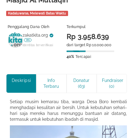
Masjid Al Muttaqin
Kadaluwarsa, Melewati Batas Waktu
Penggalang Dana Oleh
Terkumpul
zakatkita.org
Rp 3.958.639
ORG
dari target Rp 10.000.000
Identitas terverifikasi
40%
Tercapai
Deskripsi
Info
Donatur
Fundraiser
Terbaru
(63)
(0)
Setiap musim kemarau tiba, warga Desa Boro kembali
menghadapi kesulitan air bersih. Untuk kebutuhan sehari-
hari saja mereka harus menunggu bantuan air datang,
termasuk untuk kebutuhan ibadah di masjid.