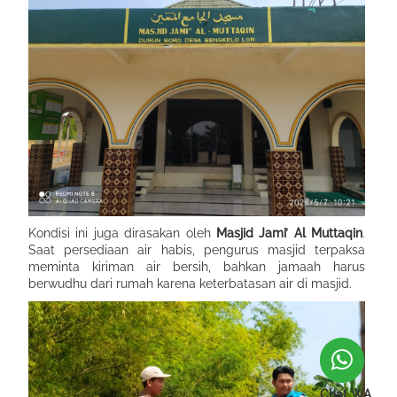
Kondisi ini juga dirasakan oleh
Masjid Jami’ Al Muttaqin
.
Saat persediaan air habis, pengurus masjid terpaksa
meminta kiriman air bersih, bahkan jamaah harus
berwudhu dari rumah karena keterbatasan air di masjid.
Chat WA