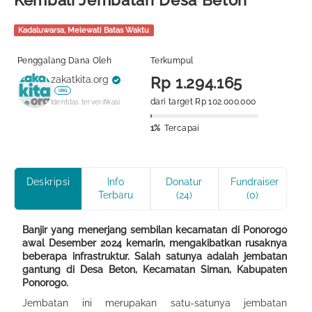
Kembali Jembatan Desa Beton
Kadaluwarsa, Melewati Batas Waktu
Penggalang Dana Oleh
Terkumpul
zakatkita.org
Rp 1.294.165
ORG
dari target Rp 102.000.000
Identitas terverifikasi
1%
Tercapai
Deskripsi
Info
Donatur
Fundraiser
Terbaru
(24)
(0)
Banjir yang menerjang sembilan kecamatan di Ponorogo
awal Desember 2024 kemarin, mengakibatkan rusaknya
beberapa infrastruktur. Salah satunya adalah jembatan
gantung di Desa Beton, Kecamatan Siman, Kabupaten
Ponorogo.
Jembatan ini merupakan satu-satunya jembatan