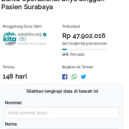
Pasien Surabaya
Penggalang Dana Oleh
Terkumpul
zakatkita.org
Rp 47.902.016
ORG
dari target Rp 500.000.000
Identitas terverifikasi
10%
Tercapai
Tersisa
Bagikan ke Teman
148 hari
Silahkan lengkapi data di bawah ini
Nominal
Nama