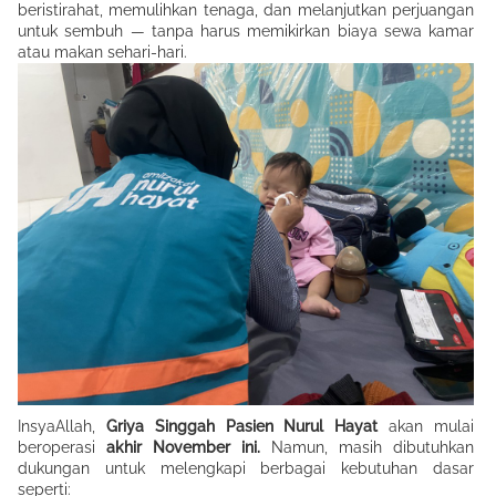
beristirahat, memulihkan tenaga, dan melanjutkan perjuangan
untuk sembuh — tanpa harus memikirkan biaya sewa kamar
atau makan sehari-hari.
InsyaAllah,
Griya Singgah Pasien Nurul Hayat
akan mulai
beroperasi
akhir November ini.
Namun, masih dibutuhkan
dukungan untuk melengkapi berbagai kebutuhan dasar
seperti: