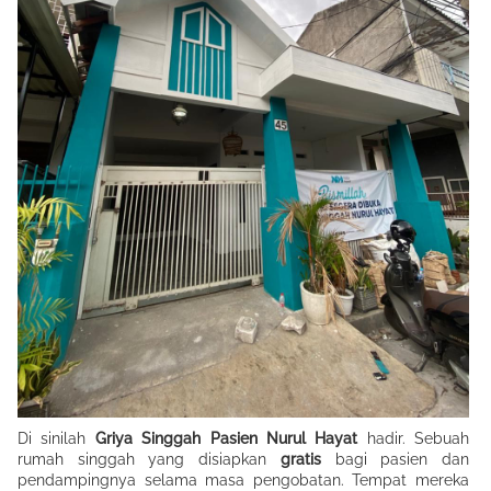
Di sinilah
Griya Singgah Pasien Nurul Hayat
hadir. Sebuah
rumah singgah yang disiapkan
gratis
bagi pasien dan
pendampingnya selama masa pengobatan. Tempat mereka