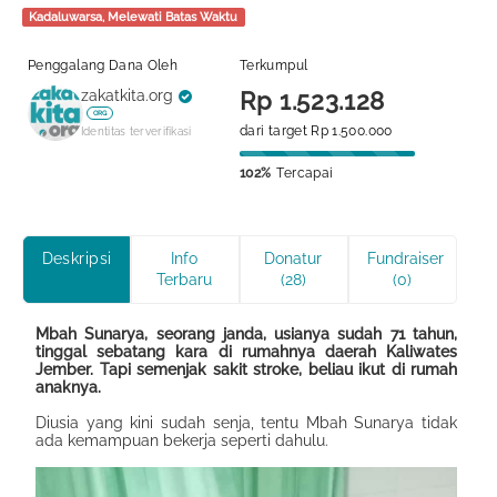
Kadaluwarsa, Melewati Batas Waktu
Penggalang Dana Oleh
Terkumpul
zakatkita.org
Rp 1.523.128
ORG
dari target Rp 1.500.000
Identitas terverifikasi
102%
Tercapai
Deskripsi
Info
Donatur
Fundraiser
Terbaru
(28)
(0)
Mbah Sunarya, seorang janda, usianya sudah 71 tahun,
tinggal sebatang kara di rumahnya daerah Kaliwates
Jember. Tapi semenjak sakit stroke, beliau ikut di rumah
anaknya.
Diusia yang kini sudah senja, tentu Mbah Sunarya tidak
ada kemampuan bekerja seperti dahulu.