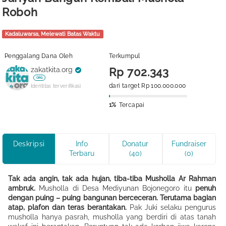
Roboh
Kadaluwarsa, Melewati Batas Waktu
Penggalang Dana Oleh
Terkumpul
zakatkita.org
Rp 702.343
ORG
dari target Rp 100.000.000
Identitas terverifikasi
1%
Tercapai
Deskripsi
Info
Donatur
Fundraiser
Terbaru
(40)
(0)
Tak ada angin, tak ada hujan, tiba-tiba Musholla Ar Rahman
ambruk.
Musholla di Desa Mediyunan Bojonegoro itu
penuh
dengan puing – puing bangunan berceceran. Terutama bagian
atap, plafon dan teras berantakan.
Pak Juki selaku pengurus
musholla hanya pasrah, musholla yang berdiri di atas tanah