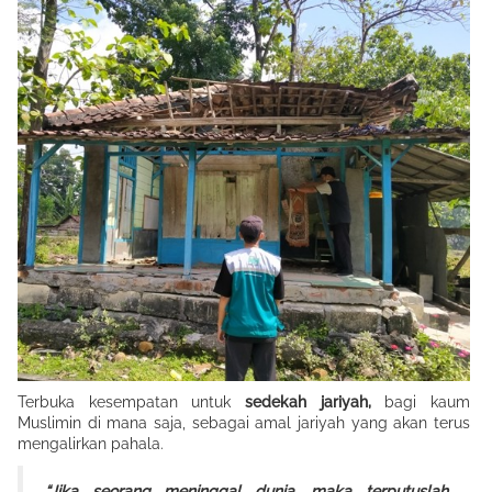
Terbuka kesempatan untuk
sedekah jariyah,
bagi kaum
Muslimin di mana saja, sebagai amal jariyah yang akan terus
mengalirkan pahala.
“Jika seorang meninggal dunia, maka terputuslah