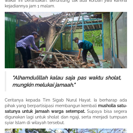
wakaf ini berantakan. Beruntung tak ada korban jiwa karena
kejadiannya jam 1 malam.
"Alhamdulillah kalau saja pas waktu sholat,
mungkin melukai jamaah."
Ceritanya kepada Tim Sigab Nurul Hayat. Ia berharap ada
pihak yang berpartisipasi membangun kembali
musholla satu-
satunya untuk jamaah warga setempat.
Supaya bisa segera
digunakan lagi untuk sholat dan ngaji, serta menjadi tumpuan
syiar Islam di wilayah tersebut.