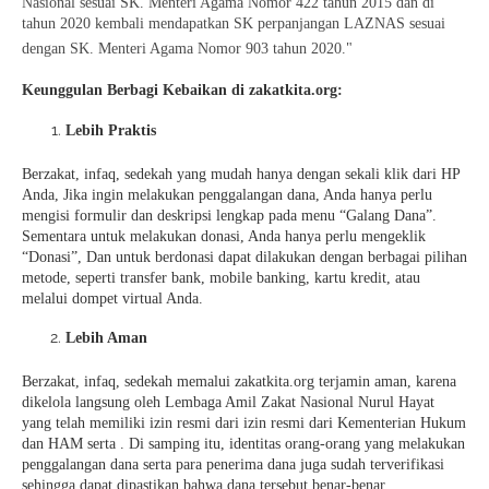
Nasional sesuai SK. Menteri Agama Nomor 422 tahun 2015 dan di
tahun 2020 kembali mendapatkan SK perpanjangan LAZNAS sesuai
dengan SK. Menteri Agama Nomor 903 tahun 2020."
Keunggulan Berbagi Kebaikan di zakatkita.org:
Lebih Praktis
Berzakat, infaq, sedekah yang mudah hanya dengan sekali klik dari HP
Anda, Jika ingin melakukan penggalangan dana, Anda hanya perlu
mengisi formulir dan deskripsi lengkap pada menu “Galang Dana”.
Sementara untuk melakukan donasi, Anda hanya perlu mengeklik
“Donasi”, Dan untuk berdonasi dapat dilakukan dengan berbagai pilihan
metode, seperti transfer bank, mobile banking, kartu kredit, atau
melalui dompet virtual Anda.
Lebih Aman
Berzakat, infaq, sedekah memalui zakatkita.org terjamin aman, karena
dikelola langsung oleh Lembaga Amil Zakat Nasional Nurul Hayat
yang telah memiliki izin resmi dari izin resmi dari Kementerian Hukum
dan HAM serta . Di samping itu, identitas orang-orang yang melakukan
penggalangan dana serta para penerima dana juga sudah terverifikasi
sehingga dapat dipastikan bahwa dana tersebut benar-benar