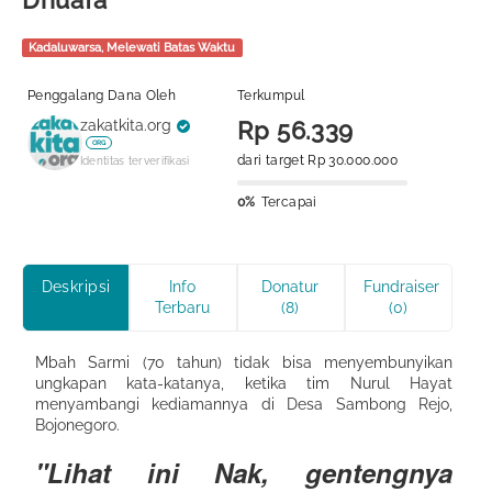
Dhuafa
Kadaluwarsa, Melewati Batas Waktu
Penggalang Dana Oleh
Terkumpul
zakatkita.org
Rp 56.339
ORG
dari target Rp 30.000.000
Identitas terverifikasi
0%
Tercapai
Deskripsi
Info
Donatur
Fundraiser
Terbaru
(8)
(0)
Mbah Sarmi (70 tahun) tidak bisa menyembunyikan
ungkapan kata-katanya, ketika tim Nurul Hayat
menyambangi kediamannya di Desa Sambong Rejo,
Bojonegoro.
"Lihat ini Nak, gentengnya