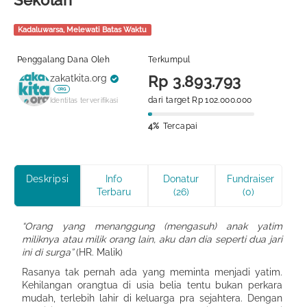
Sekolah
Kadaluwarsa, Melewati Batas Waktu
Penggalang Dana Oleh
Terkumpul
zakatkita.org
Rp 3.893.793
ORG
dari target Rp 102.000.000
Identitas terverifikasi
4%
Tercapai
Deskripsi
Info
Donatur
Fundraiser
Terbaru
(26)
(0)
“Orang yang menanggung (mengasuh) anak yatim
miliknya atau milik orang lain, aku dan dia seperti dua jari
ini di surga”
(HR. Malik)
Rasanya tak pernah ada yang meminta menjadi yatim.
Kehilangan orangtua di usia belia tentu bukan perkara
mudah, terlebih lahir di keluarga pra sejahtera. Dengan